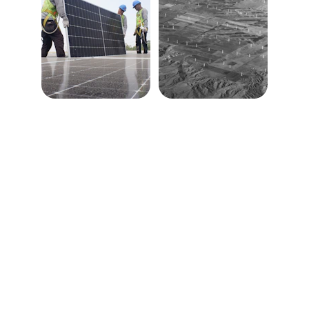
SEGUINOS EN NUESTRAS REDES!
Contacto
EMAIL
hocenergiasolar@gmail.com
WHATSAPP
+54 2804416389